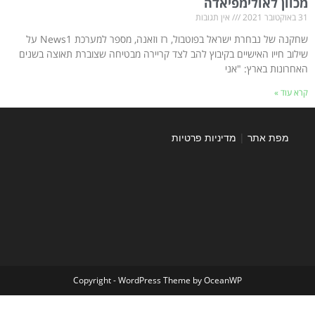
מכוון לאולימפיאדה
31 באוקטובר 2021
אין תגובות
שחקנה של נבחרת ישראל בפוטבול, רז וזאנה, מספר למערכת News1 על
שילוב חייו האישיים בקיבוץ להב לצד קריירה מבטיחה שצוברת תאוצה בשנים
האחרונות בארץ: "אני
קרא עוד »
מפת אתר
|
מדיניות פרטיות
Copyright - WordPress Theme by OceanWP