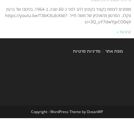
מוזמנים לצפות בקציר בקיבוץ להב לפני כ-60 שנה, ב-1964, בכיכובו של גרעין
צקלג. הסרטון מהארכיון של משה תייר. https://youtu.be/T3bK3LdcKkE?
si=3Q_uY7dwYjpCO0qV
קרא עוד »
מפת אתר
|
מדיניות פרטיות
Copyright - WordPress Theme by OceanWP