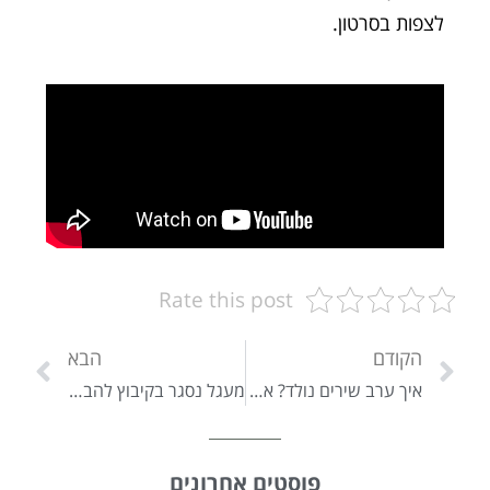
לצפות בסרטון.
Rate this post
הקודם
הבא
איך ערב שירים נולד? אירוע לכבוד עמיצור אילן (מתוך פתח תקווה NEWS)
מעגל נסגר בקיבוץ להב: חיים אורון (ג'ומס) העניק אות הצטיינות לקיבוץ בתחום גידול כותנה
פוסטים אחרונים